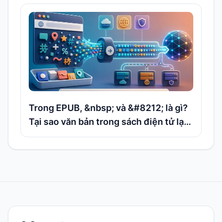
Trong EPUB, &nbsp; và &#8212; là gì?
Tại sao văn bản trong sách điện tử lại
chứa thực thể HTML?