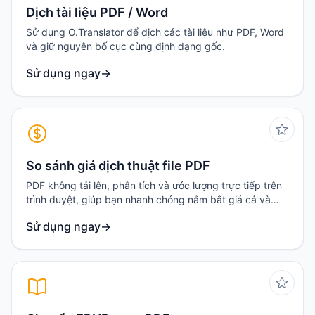
Dịch tài liệu PDF / Word
Sử dụng O.Translator để dịch các tài liệu như PDF, Word
và giữ nguyên bố cục cùng định dạng gốc.
Sử dụng ngay
→
So sánh giá dịch thuật file PDF
PDF không tải lên, phân tích và ước lượng trực tiếp trên
trình duyệt, giúp bạn nhanh chóng nắm bắt giá cả và
các gói dịch vụ của những trang web dịch thuật phổ
Sử dụng ngay
→
biến.