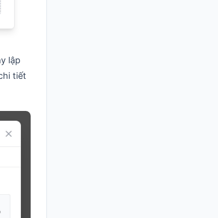
y lập
hi tiết