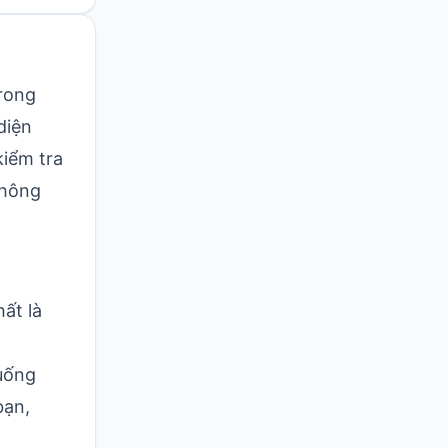
trong
diện
kiểm tra
không
ất là
xuống
bạn,