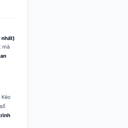
 nhất)
t mà
 an
 Kéo
 sổ
trình