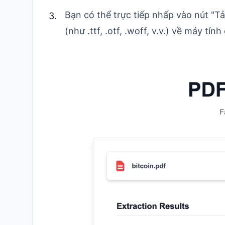
Bạn có thể trực tiếp nhấp vào nút "T
(như .ttf, .otf, .woff, v.v.) về máy tín