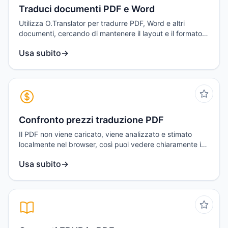
Traduci documenti PDF e Word
Utilizza O.Translator per tradurre PDF, Word e altri
documenti, cercando di mantenere il layout e il formato
originali.
Usa subito
→
Confronto prezzi traduzione PDF
Il PDF non viene caricato, viene analizzato e stimato
localmente nel browser, così puoi vedere chiaramente in
un’unica volta i prezzi e i pacchetti dei principali siti di
Usa subito
→
traduzione.