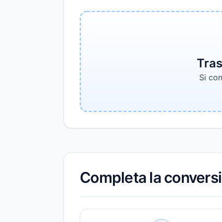
Tras
Si con
Completa la convers