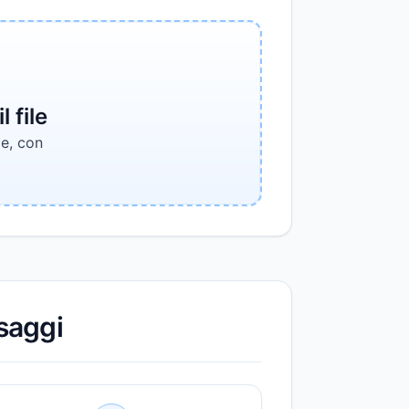
 file
le, con
saggi