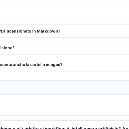
n PDF scansionato in Markdown?
cisione?
esente anche la cartella images?
own è più adatto ai workflow di intelligenza artificiale? A