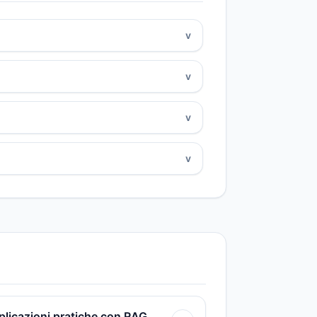
v
v
v
v
pplicazioni pratiche con RAG,