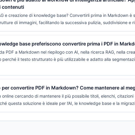
 contenuti
 RAG e creazione di knowledge base? Convertirli prima in Markdown è s
trutture di immagini, facilitando la successiva pulizia, suddivisione e ri
nowledge base preferiscono convertire prima i PDF in Mark
ne da PDF a Markdown nel riepilogo con AI, nella ricerca RAG, nella cr
erché il testo strutturato è più utilizzabile e adatto alla segmentazion
per convertire PDF in Markdown? Come mantenere al meglio
nline cercando di mantenere il più possibile titoli, elenchi, citazion
rché questa soluzione è ideale per l’AI, le knowledge base e la migraz