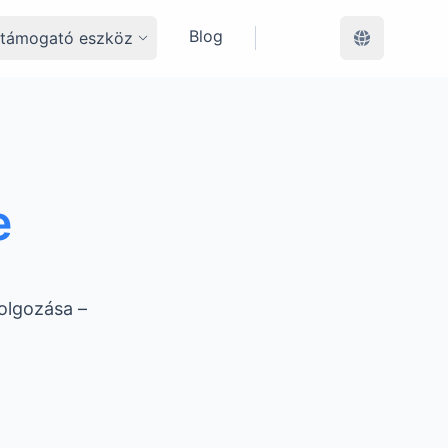
Blog
éstámogató eszköz
e
dolgozása –