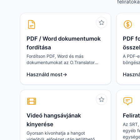
feliratok
PDF / Word dokumentumok
PDF fo
fordítása
össze
Fordítson PDF, Word és más
A PDF-et
dokumentumokat az O.Translator
böngész
segítségével, miközben megőrzi az
meg; eg
Használd most
→
Haszná
eredeti tördelést és formázást.
fordítóo
Videó hangsávjának
Felira
kinyerése
Az SRT,
egyéb f
Gyorsan kivonhatja a hangot
egysége
videóból, előnézet után letölthető,