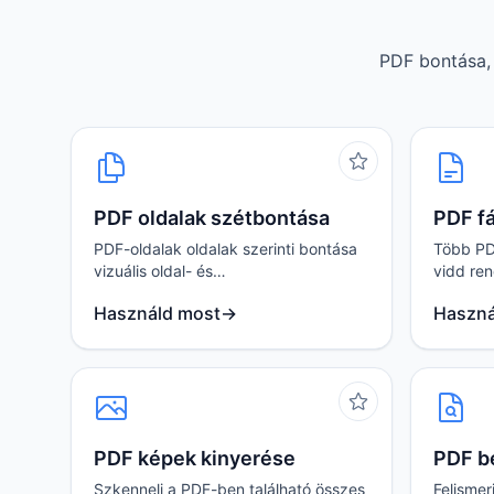
PDF bontása, 
PDF oldalak szétbontása
PDF f
PDF-oldalak oldalak szerinti bontása
Több PD
vizuális oldal- és
vidd ren
tartományválasztással, fájl feltöltése
megadás
Használd most
→
Haszná
nélkül.
letöltéss
PDF képek kinyerése
PDF b
Szkenneli a PDF-ben található összes
Felismer