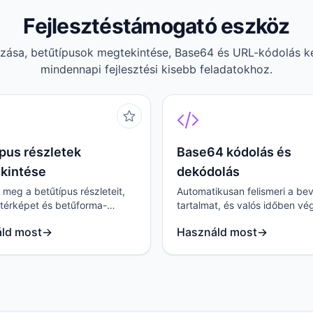
Fejlesztéstámogató eszköz
ozása, betűtípusok megtekintése, Base64 és URL-kódolás kez
mindennapi fejlesztési kisebb feladatokhoz.
pus részletek
Base64 kódolás és
kintése
dekódolás
 meg a betűtípus részleteit,
Automatikusan felismeri a bev
rtérképet és betűforma-
tartalmat, és valós időben vég
okat, támogatja a helyi
Base64 kódolást és dekódolá
ld most
→
Használd most
→
s utáni letöltést.