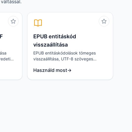
váltással.
DF
EPUB entitáskód
visszaállítása
lása
EPUB entitáskódolások tömeges
edeti
visszaállítása, UTF-8 szöveges
k lehető
kimenet a további szerkesztés
Használd most
→
megkönnyítésére.