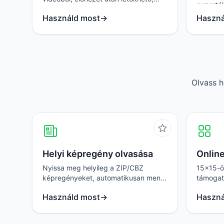
exportál
fájlfeltöltés nélkül.
Használd most
→
Haszná
Olvass h
Helyi képregény olvasása
Onlin
Nyissa meg helyileg a ZIP/CBZ
15x15-ös
képregényeket, automatikusan menti
támogatj
a haladást, könyvjelzőket és olvasási
lépés vi
Használd most
→
Haszná
beállításokat.
folytatás