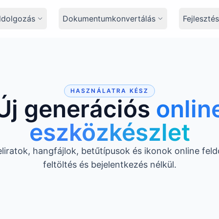
ldolgozás
Dokumentumkonvertálás
Fejleszt
HASZNÁLATRA KÉSZ
Új generációs
onlin
eszközkészlet
liratok, hangfájlok, betűtípusok és ikonok online fel
feltöltés és bejelentkezés nélkül.