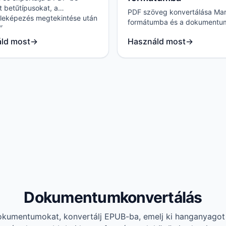
 betűtípusokat, a
PDF szöveg konvertálása Ma
rleképezés megtekintése után
formátumba és a dokumentu
ő.
található képek exportálása.
ld most
→
Használd most
→
Dokumentumkonvertálás
okumentumokat, konvertálj EPUB-ba, emelj ki hanganyagot 