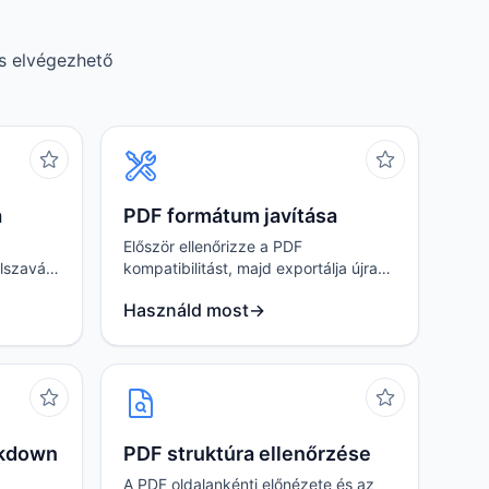
is elvégezhető
a
PDF formátum javítása
Először ellenőrizze a PDF
elszavát,
kompatibilitást, majd exportálja újra
őn belül
szabványosabb verzióban,
Használd most
→
fájlfeltöltés nélkül.
rkdown
PDF struktúra ellenőrzése
A PDF oldalankénti előnézete és az