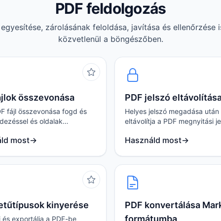
PDF feldolgozás
egyesítése, zárolásának feloldása, javítása és ellenőrzése 
közvetlenül a böngészőben.
ájlok összevonása
PDF jelszó eltávolítás
F fájl összevonása fogd és
Helyes jelszó megadása után
dezéssel és oldalak
eltávolítja a PDF megnyitási j
ával, az eredmény közvetlen
az egész folyamat a böngész
ld most
→
Használd most
→
el.
zajlik.
etűtípusok kinyerése
PDF konvertálása Ma
formátumba
i és exportálja a PDF-be