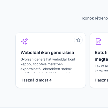
Ikonok létreh
Weboldal ikon generálása
Betűtí
megte
Gyorsan generálhat weboldal ikont
képből, többféle méretben
Tekintse
exportálható, lekerekített sarkok
karakte
beállításával és SVG kimenettel.
effektus
Használd most
→
Haszná
módosítá