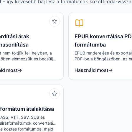
at – így kevesebb baj lesz a formátumok közötti oda-vissza 
rdítási árak
EPUB konvertálása P
hasonlítása
formátumba
 nem töltjük fel, helyben, a
EPUB renderelése és exportá
őben elemezzük és becsüljük
PDF-be a böngészőben, az er
yszerre átláthatod a főbb
olvasási elrendezés és a képe
ld most
→
Használd most
→
ldalak árait és csomagjait.
legjobb megőrzésével.
tformátum átalakítása
 ASS, VTT, SBV, SUB és
eliratformátumok konvertálása
s köztes formátumba, majd