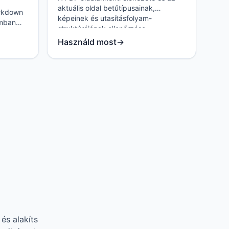
aktuális oldal betűtípusainak,
rkdown
képeinek és utasításfolyam-
mban
struktúrájának ellenőrzése.
Használd most
→
és alakíts