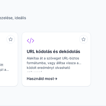
elése, ideális
URL kódolás és dekódolás
Alakítsa át a szöveget URL-biztos
formátumba, vagy állítsa vissza a
itt
kódolt eredményt olvasható
zi a
szöveggé.
st.
Használd most
→