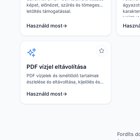
képet, előnézet, szűrés és tömeges
ágyazott
letöltés támogatással.
karakte
letölthet
Használd most
→
Haszná
PDF vízjel eltávolítása
PDF vízjelek és ismétlődő tartalmak
észlelése és eltávolítása, kijelölés és a
feldolgozott eredmény
Használd most
→
exportálásának támogatásával.
Fordíts d