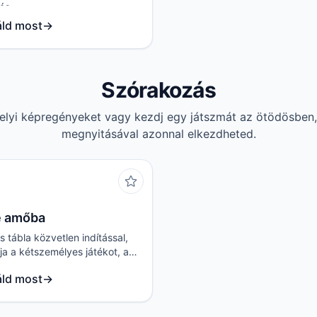
ás.
ld most
→
Szórakozás
elyi képregényeket vagy kezdj egy játszmát az ötödösben,
megnyitásával azonnal elkezdheted.
e amőba
 tábla közvetlen indítással,
a a kétszemélyes játékot, a
sszavonását és a helyi
ld most
→
t.