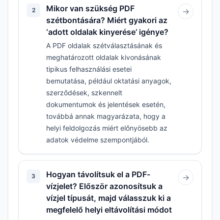
Mikor van szükség PDF
2
→
szétbontására? Miért gyakori az
‘adott oldalak kinyerése’ igénye?
A PDF oldalak szétválasztásának és
meghatározott oldalak kivonásának
tipikus felhasználási esetei
bemutatása, például oktatási anyagok,
szerződések, szkennelt
dokumentumok és jelentések esetén,
továbbá annak magyarázata, hogy a
helyi feldolgozás miért előnyösebb az
adatok védelme szempontjából.
Hogyan távolítsuk el a PDF-
3
→
vízjelet? Először azonosítsuk a
vízjel típusát, majd válasszuk ki a
megfelelő helyi eltávolítási módot