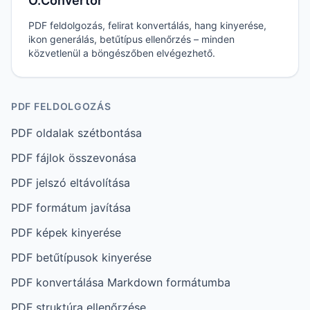
O.Convertor
PDF feldolgozás, felirat konvertálás, hang kinyerése,
ikon generálás, betűtípus ellenőrzés – minden
közvetlenül a böngészőben elvégezhető.
PDF FELDOLGOZÁS
PDF oldalak szétbontása
PDF fájlok összevonása
PDF jelszó eltávolítása
PDF formátum javítása
PDF képek kinyerése
PDF betűtípusok kinyerése
PDF konvertálása Markdown formátumba
PDF struktúra ellenőrzése