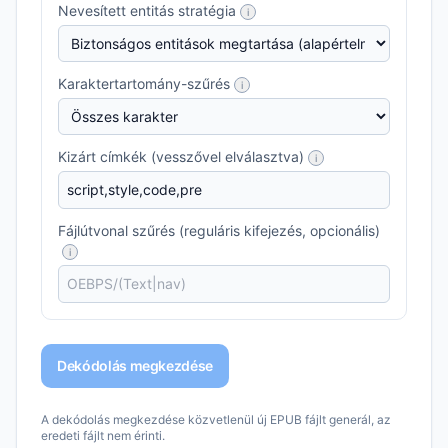
Nevesített entitás stratégia
i
Karaktertartomány-szűrés
i
Kizárt címkék (vesszővel elválasztva)
i
Fájlútvonal szűrés (reguláris kifejezés, opcionális)
i
Dekódolás megkezdése
A dekódolás megkezdése közvetlenül új EPUB fájlt generál, az
eredeti fájlt nem érinti.