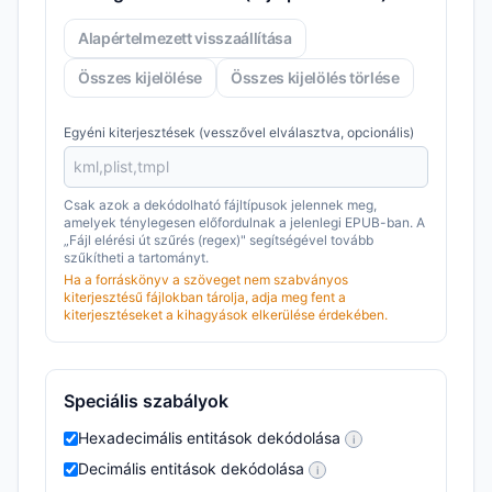
Alapértelmezett visszaállítása
Összes kijelölése
Összes kijelölés törlése
Egyéni kiterjesztések (vesszővel elválasztva, opcionális)
Csak azok a dekódolható fájltípusok jelennek meg,
amelyek ténylegesen előfordulnak a jelenlegi EPUB-ban. A
„Fájl elérési út szűrés (regex)" segítségével tovább
szűkítheti a tartományt.
Ha a forráskönyv a szöveget nem szabványos
kiterjesztésű fájlokban tárolja, adja meg fent a
kiterjesztéseket a kihagyások elkerülése érdekében.
Speciális szabályok
Hexadecimális entitások dekódolása
i
Decimális entitások dekódolása
i