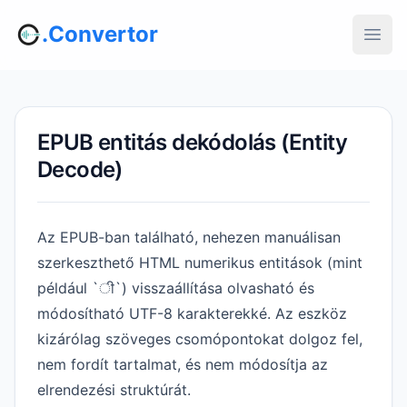
.Convertor
EPUB entitás dekódolás (Entity
Decode)
Az EPUB-ban található, nehezen manuálisan
szerkeszthető HTML numerikus entitások (mint
például `ी`) visszaállítása olvasható és
módosítható UTF-8 karakterekké. Az eszköz
kizárólag szöveges csomópontokat dolgoz fel,
nem fordít tartalmat, és nem módosítja az
elrendezési struktúrát.