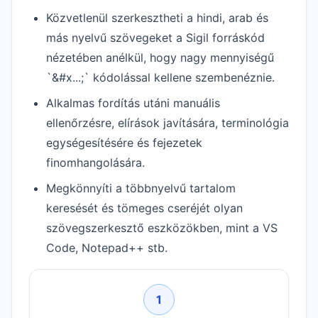
Közvetlenül szerkesztheti a hindi, arab és
más nyelvű szövegeket a Sigil forráskód
nézetében anélkül, hogy nagy mennyiségű
`&#x...;` kódolással kellene szembenéznie.
Alkalmas fordítás utáni manuális
ellenőrzésre, elírások javítására, terminológia
egységesítésére és fejezetek
finomhangolására.
Megkönnyíti a többnyelvű tartalom
keresését és tömeges cseréjét olyan
szövegszerkesztő eszközökben, mint a VS
Code, Notepad++ stb.
1