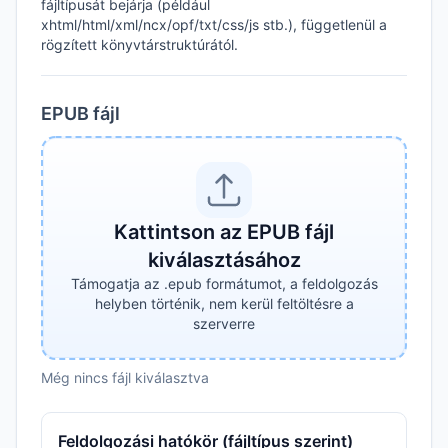
fájltípusát bejárja (például
xhtml/html/xml/ncx/opf/txt/css/js stb.), függetlenül a
rögzített könyvtárstruktúrától.
EPUB fájl
Kattintson az EPUB fájl
kiválasztásához
Támogatja az .epub formátumot, a feldolgozás
helyben történik, nem kerül feltöltésre a
szerverre
Még nincs fájl kiválasztva
Feldolgozási hatókör (fájltípus szerint)