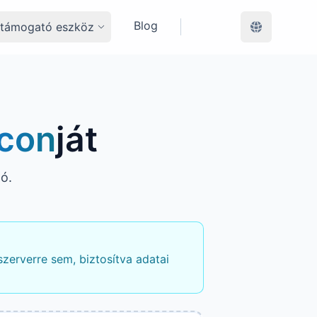
Blog
éstámogató eszköz
icon
ját
tó.
szerverre sem, biztosítva adatai