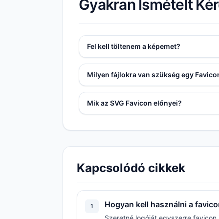
Gyakran Ismételt Ké
Fel kell töltenem a képemet?
Milyen fájlokra van szükség egy Favic
Mik az SVG Favicon előnyei?
Kapcsolódó cikkek
Hogyan kell használni a favic
1
Szeretné logóját egyszerre favicon