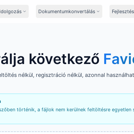
ldolgozás
Dokumentumkonvertálás
Fejleszt
álja következő
Fav
ltöltés nélkül, regisztráció nélkül, azonnal használha
a
őben történik, a fájlok nem kerülnek feltöltésre egyetlen 