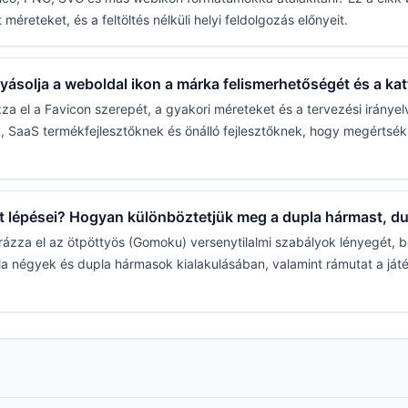
 méreteket, és a feltöltés nélküli helyi feldolgozás előnyeit.
ásolja a weboldal ikon a márka felismerhetőségét és a kat
 el a Favicon szerepét, a gyakori méreteket és a tervezési irányel
SaaS termékfejlesztőknek és önálló fejlesztőknek, hogy megértsék,
ott lépései? Hogyan különböztetjük meg a dupla hármast, d
ázza el az ötpöttyös (Gomoku) versenytilalmi szabályok lényegét, 
pla négyek és dupla hármasok kialakulásában, valamint rámutat a ját