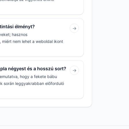
tintási élményt?
→
veket; hasznos
 miért nem lehet a weboldal ikont
upla négyest és a hosszú sort?
→
bemutatva, hogy a fekete bábu
ék során leggyakrabban előforduló