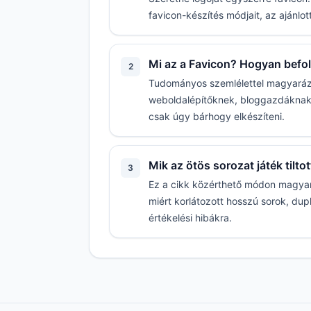
favicon-készítés módjait, az ajánlott
Mi az a Favicon? Hogyan befoly
2
Tudományos szemlélettel magyarázza
weboldalépítőknek, bloggazdáknak, 
csak úgy bárhogy elkészíteni.
Mik az ötös sorozat játék tilt
3
Ez a cikk közérthető módon magyar
miért korlátozott hosszú sorok, du
értékelési hibákra.