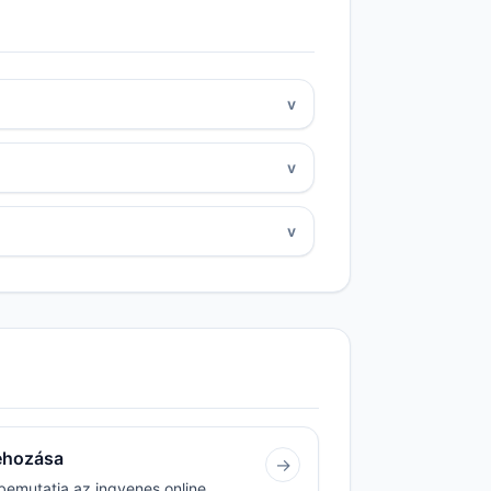
v
v
v
rehozása
→
bemutatja az ingyenes online