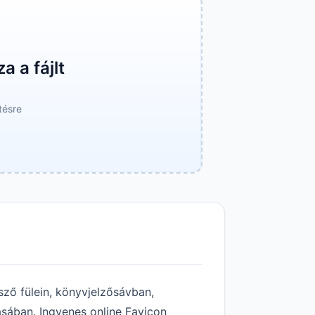
a a fájlt
tésre
sző fülein, könyvjelzősávban,
sában. Ingyenes online Favicon