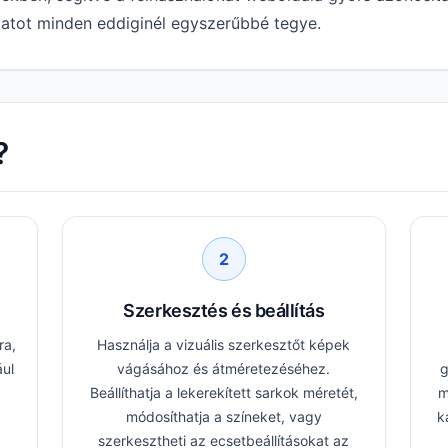
matot minden eddiginél egyszerűbbé tegye.
?
2
Szerkesztés és beállítás
ra,
Használja a vizuális szerkesztőt képek
ául
vágásához és átméretezéséhez.
g
Beállíthatja a lekerekített sarkok méretét,
m
módosíthatja a színeket, vagy
k
szerkesztheti az ecsetbeállításokat az