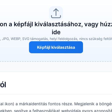
on a képfájl kiválasztásához, vagy húzz
ide
 JPG, WEBP, SVG támogatás, helyi feldolgozás, nincs szükség feltöl
Képfájl kiválasztása
ól
l ikon) a márkaidentitás fontos része. Megjelenik a böngé
kben, segítve a felhasználókat weboldala gyors azonosítá