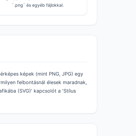
`.png` és egyéb fájlokkal.
térképes képek (mint PNG, JPG) egy
rmilyen felbontásnál élesek maradnak,
fikába (SVG)' kapcsolót a 'Stílus