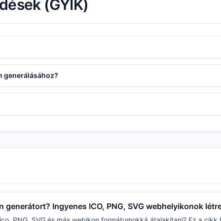
rdések (GYIK)
on generálásához?
on generátort? Ingyenes ICO, PNG, SVG webhelyikonok lét
.ico, PNG, SVG és más webikon formátumokká átalakítani? Ez a cikk 