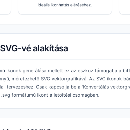
ideális ikonhatás eléréséhez.
 SVG-vé alakítása
 ikonok generálása mellett ez az eszköz támogatja a bit
önnyű, méretezhető SVG vektorgrafikává. Az SVG ikonok bá
al-tervezéshez. Csak kapcsolja be a 'Konvertálás vektorgra
z .svg formátumú ikont a letöltési csomagban.