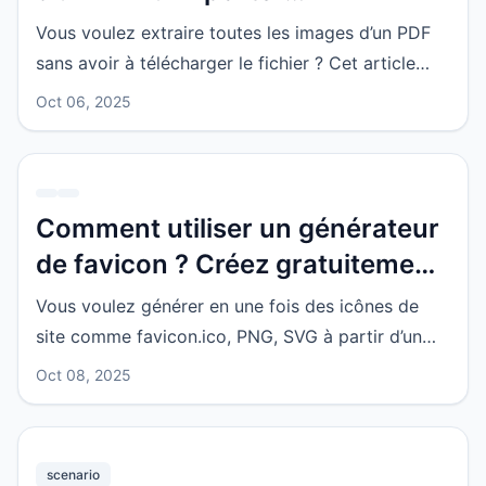
gratuitement en ligne des
Vous voulez extraire toutes les images d’un PDF
images originales en haute
sans avoir à télécharger le fichier ? Cet article
définition, sans avoir à les
présente des méthodes gratuites en ligne pour
Oct 06, 2025
extraire les images de PDF, les cas d’usage
téléverser
appropriés, et explique pourquoi l’export direct
est souvent plus net qu’une capture d’écran.
Comment utiliser un générateur
de favicon ? Créez gratuitement
des icônes de site en ICO, PNG
Vous voulez générer en une fois des icônes de
ou SVG
site comme favicon.ico, PNG, SVG à partir d’un
logo ? Cet article présente les outils gratuits en
Oct 08, 2025
ligne pour créer un favicon, les tailles
recommandées, ainsi que les avantages du
traitement local sans upload.
scenario