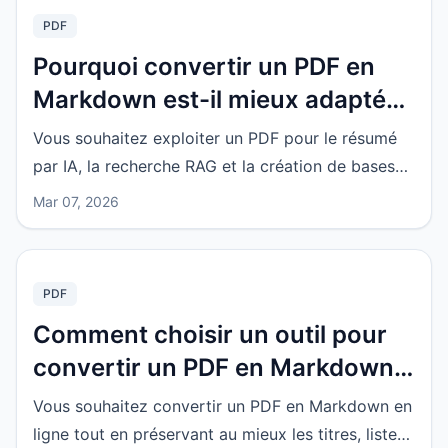
PDF
Pourquoi convertir un PDF en
Markdown est-il mieux adapté
aux flux de travail IA ? Cas
Vous souhaitez exploiter un PDF pour le résumé
pratiques de RAG, bases de
par IA, la recherche RAG et la création de bases
connaissances et organisation
de connaissances ? La conversion préalable en
Mar 07, 2026
Markdown est souvent plus fiable, car elle permet
de contenu
de mieux conserver titres, listes, citations et
structures d’images, ce qui facilite le nettoyage, le
PDF
découpage et la réutilisation ultérieure.
Comment choisir un outil pour
convertir un PDF en Markdown ?
Conseils pour préserver au
Vous souhaitez convertir un PDF en Markdown en
mieux les titres, listes et images
ligne tout en préservant au mieux les titres, listes,