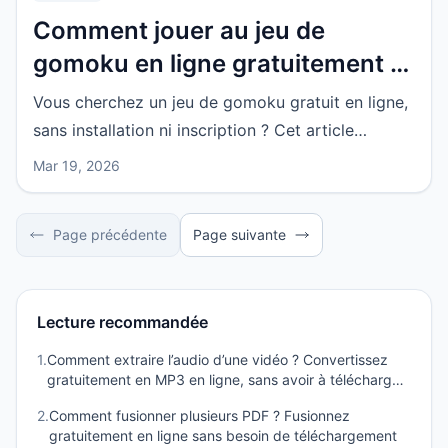
Comment jouer au jeu de
gomoku en ligne gratuitement et
plus facilement ? Pourquoi
Vous cherchez un jeu de gomoku gratuit en ligne,
démarrer la partie dans le
sans installation ni inscription ? Cet article
navigateur est plus pratique
explique pourquoi lancer une partie directement
Mar 19, 2026
dans le navigateur est plus pratique, dans quelles
situations cela convient, et quelles sont les
Page précédente
Page suivante
qualités essentielles d’une bonne expérience en
ligne.
Lecture recommandée
1
.
Comment extraire l’audio d’une vidéo ? Convertissez
gratuitement en MP3 en ligne, sans avoir à télécharger
de fichier
2
.
Comment fusionner plusieurs PDF ? Fusionnez
gratuitement en ligne sans besoin de téléchargement