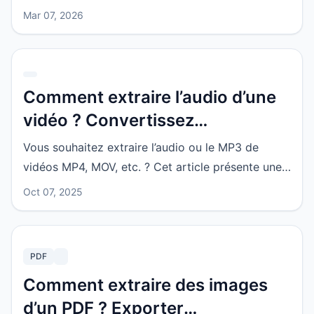
citations et images ? Cet article détaille les
Mar 07, 2026
étapes, les cas d’usage, et explique pourquoi
cette méthode est idéale pour l’IA, les bases de
connaissances et la migration de contenu.
Comment extraire l’audio d’une
vidéo ? Convertissez
gratuitement en MP3 en ligne,
Vous souhaitez extraire l’audio ou le MP3 de
sans avoir à télécharger de
vidéos MP4, MOV, etc. ? Cet article présente une
fichier
méthode d’extraction audio en ligne sans
Oct 07, 2025
téléchargement, ses cas d’usage, ainsi que les
avantages en termes de rapidité et de
confidentialité du traitement local.
PDF
Comment extraire des images
d’un PDF ? Exporter