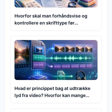
Hvorfor skal man forhåndsvise og
kontrollere en skrifttype før
installation? Hvad skal man egentlig
tjekke i en skrifttypefil?
Hvad er princippet bag at udtrække
lyd fra video? Hvorfor kan mange
MP4- og MOV-filer direkte eksportere
lydsporet?