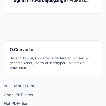
egnet til AI-arbejdsgange? Praktisk
erfaring med RAG, vidensdatabaser
og indholdsorganisering
O.Convertor
Behandl PDF'er, konverter undertekster, udtræk lyd,
generer ikoner, kontroller skrifttyper – alt direkte i
browseren.
PDF-HÅNDTERING
Opdel PDF-sider
Flet PDF-filer