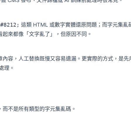
字做 CMS 發布、文件歸檔或 AI 訓練前處理時很常見。
&#8212;
這類 HTML 或數字實體還原問題；而字元集亂
看起來都像「文字亂了」，但原因不同。
章內容，人工替換既慢又容易遺漏。更實際的方式，是先
處理。
，而不是所有類型的字元集亂碼。