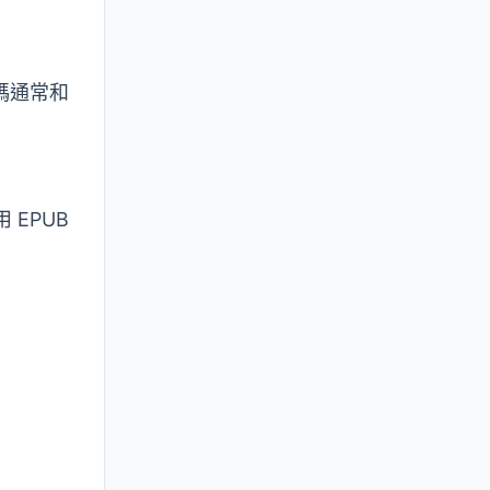
碼通常和
用
EPUB