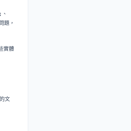
;
、
問題，
這些實體
讀的文