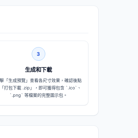
3
生成和下載
擊「生成預覽」查看各尺寸效果，確認後點
「打包下載 .zip」，即可獲得包含 `.ico`、
`.png` 等檔案的完整圖示包。