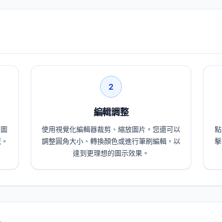
2
編輯調整
的圖
使用視覺化編輯器裁剪、縮放圖片。您還可以
點
域。
調整圓角大小、轉換顏色或進行筆刷編輯，以
擊
達到更理想的圖示效果。