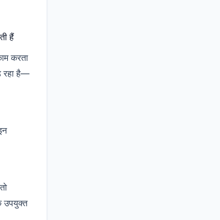
ी हैं
 काम करता
़ रहा है—
 इन
 तो
 उपयुक्त