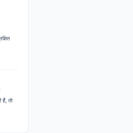
क्षित
ो
ैं, तो