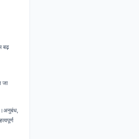
म बढ़
ा जा
ी।अनुबंध,
्वपूर्ण