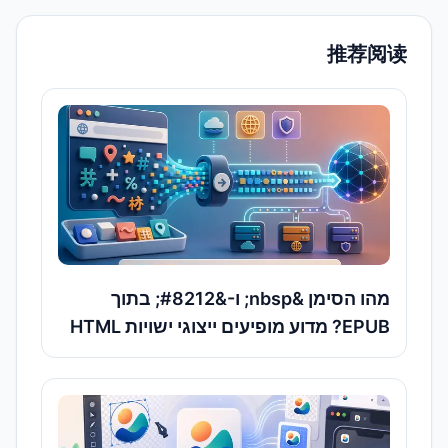
推荐阅读
מהו הסימן &nbsp; ו-&#8212; בתוך
EPUB? מדוע מופיעים ייצוגי ישויות HTML
בטקסט של ספר אלקטרוני