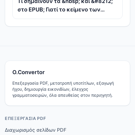
Τι σημαίνουν τα &nbsp; και &#8212;
στο EPUB; Γιατί το κείμενο των
ηλεκτρονικών βιβλίων περιέχει
οντότητες HTML
O.Convertor
Επεξεργασία PDF, μετατροπή υποτίτλων, εξαγωγή
ήχου, δημιουργία εικονιδίων, έλεγχος
γραμματοσειρών, όλα απευθείας στον περιηγητή.
ΕΠΕΞΕΡΓΑΣΊΑ PDF
Διαχωρισμός σελίδων PDF