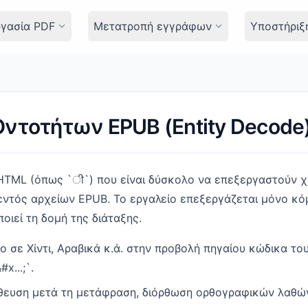
γασία PDF
Μετατροπή εγγράφων
Υποστήριξ
ντοτήτων EPUB (Entity Decode
TML (όπως `ी`) που είναι δύσκολο να επεξεργαστούν χ
ντός αρχείων EPUB. Το εργαλείο επεξεργάζεται μόνο κόμ
οιεί τη δομή της διάταξης.
 σε Χίντι, Αραβικά κ.ά. στην προβολή πηγαίου κώδικα του 
...;`.
ήθευση μετά τη μετάφραση, διόρθωση ορθογραφικών λαθών