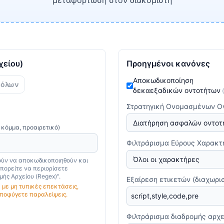
μεταφόρτωση στον διακομιστή
χείου)
Προηγμένοι κανόνες
Αποκωδικοποίηση
 όλων
δεκαεξαδικών οντοτήτων
Στρατηγική Ονομασμένων Ο
κόμμα, προαιρετικό)
Φιλτράρισμα Εύρους Χαρακ
ρούν να αποκωδικοποιηθούν και
πορείτε να περιορίσετε
ής Αρχείου (Regex)".
Εξαίρεση ετικετών (διαχωρι
α με μη τυπικές επεκτάσεις,
ποφύγετε παραλείψεις.
Φιλτράρισμα διαδρομής αρχεί