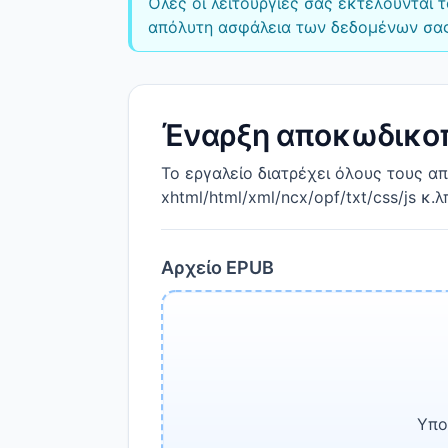
Όλες οι λειτουργίες σας εκτελούνται
απόλυτη ασφάλεια των δεδομένων σας
Έναρξη αποκωδικο
Το εργαλείο διατρέχει όλους τους 
xhtml/html/xml/ncx/opf/txt/css/js κ
Αρχείο EPUB
Υπο