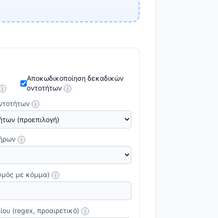
Αποκωδικοποίηση δεκαδικών
οντοτήτων
i
i
ντοτήτων
i
τήρων
i
σμός με κόμμα)
i
ου (regex, προαιρετικό)
i