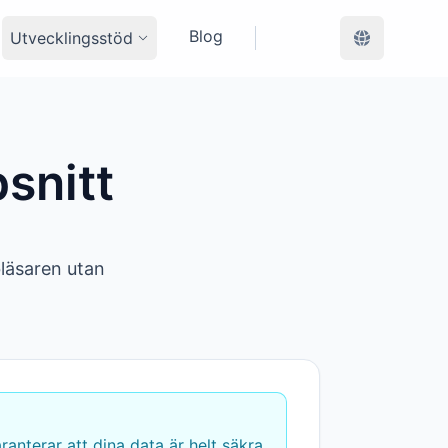
Blog
Utvecklingsstöd
snitt
bläsaren utan
aranterar att dina data är helt säkra.