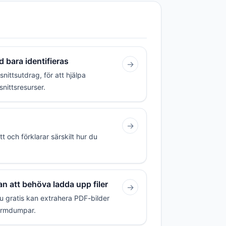
 bara identifieras
→
ittsutdrag, för att hjälpa
nittsresurser.
→
tt och förklarar särskilt hur du
an att behöva ladda upp filer
→
du gratis kan extrahera PDF-bilder
skärmdumpar.