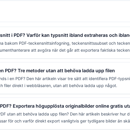
nitt i PDF? Varför kan typsnitt ibland extraheras och ibland
erna bakom PDF-teckensnittsinfogning, teckensnittssubset och teckensn
menthanterare att avgöra när det går att exportera faktiska teckens
i en PDF? Tre metoder utan att behöva ladda upp filen
nds i en PDF? Den här artikeln visar tre sätt att identifiera PDF-typsni
h filer direkt i webbläsaren, utan att behöva ladda upp något.
 PDF? Exportera högupplösta originalbilder online gratis ut
n PDF utan att behöva ladda upp filen? Den här artikeln beskriver hur 
ssar för och varför direkt export vanligtvis ger tydligare bilder än 