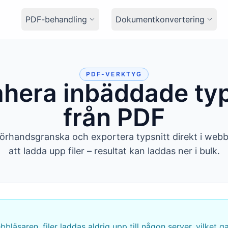
PDF-behandling
Dokumentkonvertering
PDF-VERKTYG
ahera inbäddade typ
från PDF
 förhandsgranska och exportera typsnitt direkt i web
att ladda upp filer – resultat kan laddas ner i bulk.
bbläsaren, filer laddas aldrig upp till någon server, vilket g