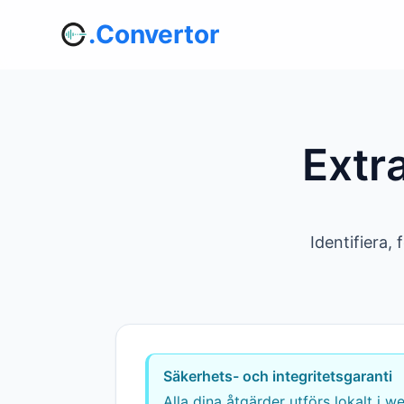
.Convertor
Extr
Identifiera,
Säkerhets- och integritetsgaranti
Alla dina åtgärder utförs lokalt i we