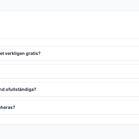
t verkligen gratis?
and ofullständiga?
raheras?