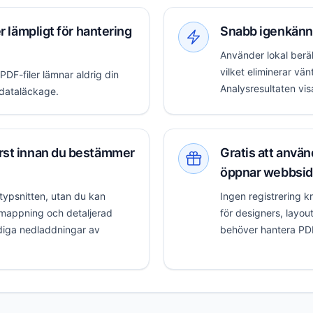
r lämpligt för hantering
Snabb igenkänni
Använder lokal beräk
vilket eliminerar vä
 PDF-filer lämnar aldrig din
Analysresultaten vis
r dataläckage.
rst innan du bestämmer
Gratis att använ
öppnar webbsi
 typsnitten, utan du kan
Ingen registrering k
mappning och detaljerad
för designers, layo
ödiga nedladdningar av
behöver hantera PDF-