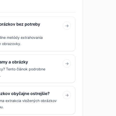
obrázkov bez potreby
→
line metódy extrahovania
ky obrazovky.
namy a obrázky
→
zky? Tento článok podrobne
.
zkov obyčajne ostrejšie?
→
ama extrakcia vložených obrázkov
hu.