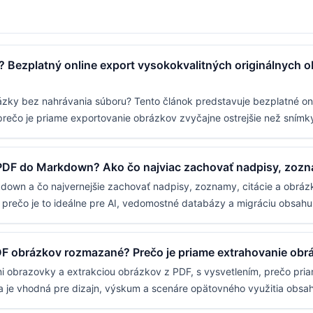
 Bezplatný online export vysokokvalitných originálnych 
ázky bez nahrávania súboru? Tento článok predstavuje bezplatné on
prečo je priame exportovanie obrázkov zvyčajne ostrejšie než sním
 PDF do Markdown? Ako čo najviac zachovať nadpisy, zoz
kdown a čo najvernejšie zachovať nadpisy, zoznamy, citácie a obrá
a prečo je to ideálne pre AI, vedomostné databázy a migráciu obsahu
F obrázkov rozmazané? Prečo je priame extrahovanie obrá
i obrazovky a extrakciou obrázkov z PDF, s vysvetlením, prečo pri
a je vhodná pre dizajn, výskum a scenáre opätovného využitia obsa