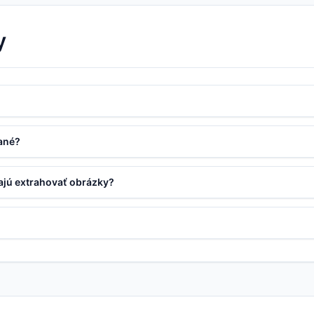
y
ané?
ajú extrahovať obrázky?