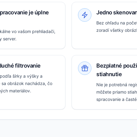
pracovanie je úplne
Jedno skenovan
Bez ohľadu na počet
zoradí všetky obráz
kálne vo vašom prehliadači,
 server.
uché filtrovanie
Bezplatné použí
stiahnutie
podľa šírky a výšky a
e sa obrázok nachádza, čo
Nie je potrebná regis
ých materiálov.
môžete priamo stia
spracovanie a časté