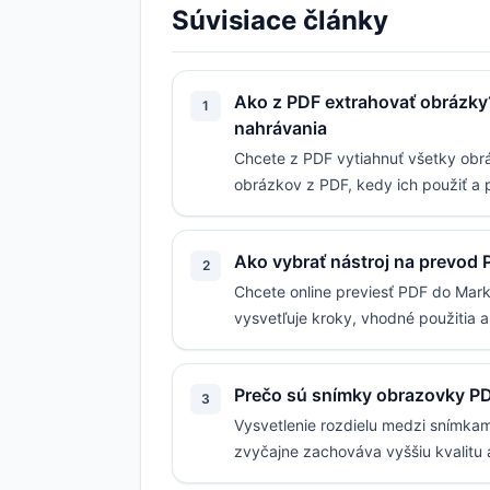
Súvisiace články
Ako z PDF extrahovať obrázky?
1
nahrávania
Chcete z PDF vytiahnuť všetky obr
obrázkov z PDF, kedy ich použiť a 
Ako vybrať nástroj na prevod
2
Chcete online previesť PDF do Mar
vysvetľuje kroky, vhodné použitia 
Prečo sú snímky obrazovky PD
3
Vysvetlenie rozdielu medzi snímkam
zvyčajne zachováva vyššiu kvalitu 