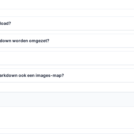
load?
rkdown worden omgezet?
Markdown ook een images-map?