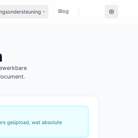
Blog
ingsondersteuning
n
bewerkbare
 document.
ers geüpload, wat absolute