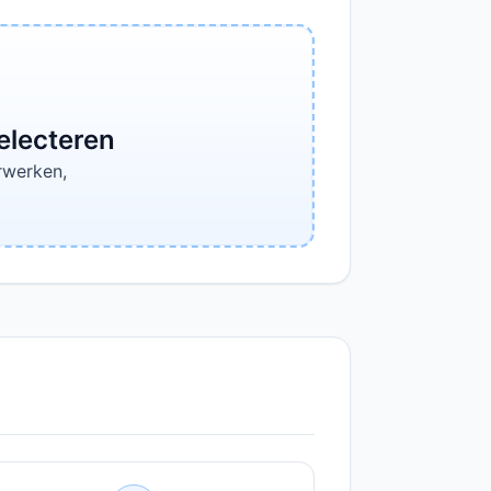
electeren
rwerken,