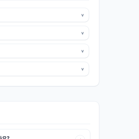
v
v
v
v
까요?