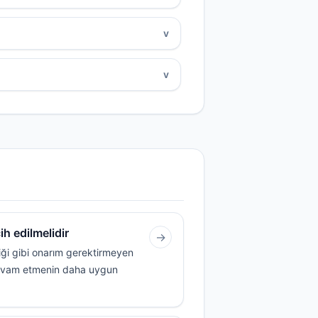
v
v
h edilmelidir
→
kliği gibi onarım gerektirmeyen
 devam etmenin daha uygun