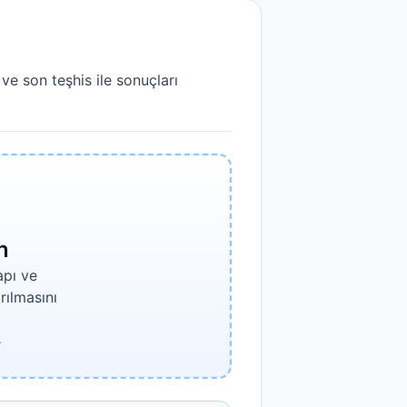
e son teşhis ile sonuçları
n
apı ve
rılmasını
.