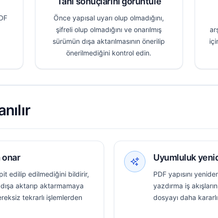
Tanı sonuçlarını görüntüle
PDF
Önce yapısal uyarı olup olmadığını,
şifreli olup olmadığını ve onarılmış
ar
sürümün dışa aktarılmasının önerilip
iç
önerilmediğini kontrol edin.
nılır
 onar
Uyumluluk yenid
t edilip edilmediğini bildirir,
PDF yapısını yeniden
 dışa aktarıp aktarmamaya
yazdırma iş akışların
ereksiz tekrarlı işlemlerden
dosyayı daha kararlı