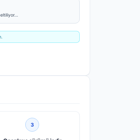
tiliyor...
n.
3