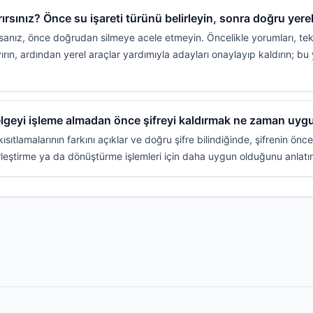
ırırsınız? Önce su işareti türünü belirleyin, sonra doğru yer
orsanız, önce doğrudan silmeye acele etmeyin. Öncelikle yorumları, tekr
ayırın, ardından yerel araçlar yardımıyla adayları onaylayıp kaldırın; b
elgeyi işleme almadan önce şifreyi kaldırmak ne zaman uy
kısıtlamalarının farkını açıklar ve doğru şifre bilindiğinde, şifrenin ön
leştirme ya da dönüştürme işlemleri için daha uygun olduğunu anlatır