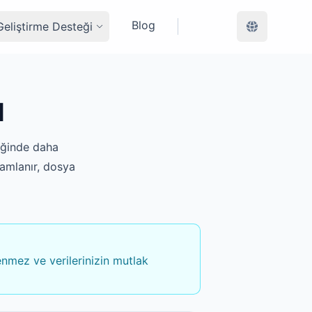
Blog
Geliştirme Desteği
ı
iğinde daha
mamlanır, dosya
enmez ve verilerinizin mutlak