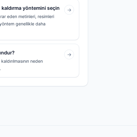
el kaldırma yöntemini seçin
→
ar eden metinleri, resimleri
u yöntem genellikle daha
gundur?
→
ce kaldırılmasının neden
.