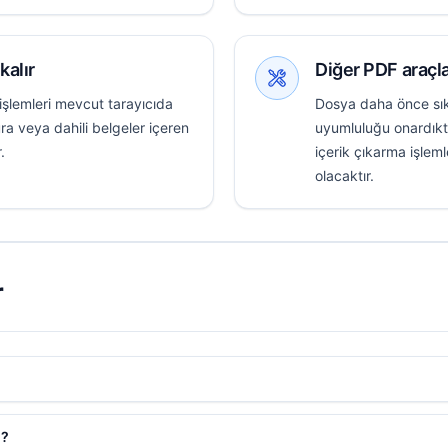
kalır
Diğer PDF araçl
işlemleri mevcut tarayıcıda
Dosya daha önce sık
ra veya dahili belgeler içeren
uyumluluğu onardıkt
.
içerik çıkarma işle
olacaktır.
r
i?