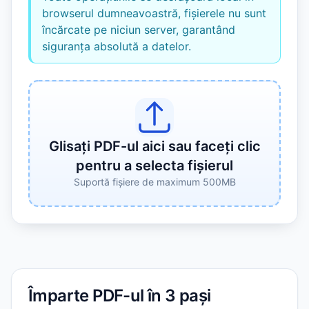
browserul dumneavoastră, fișierele nu sunt
încărcate pe niciun server, garantând
siguranța absolută a datelor.
Glisați PDF-ul aici sau faceți clic
pentru a selecta fișierul
Suportă fișiere de maximum 500MB
Împarte PDF-ul în 3 pași