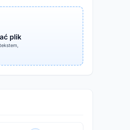
ać plik
tekstem,