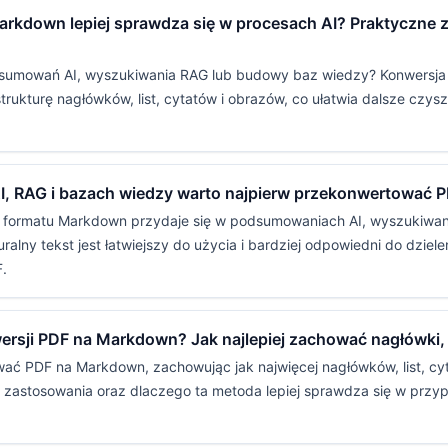
rkdown lepiej sprawdza się w procesach AI? Praktyczne 
sumowań AI, wyszukiwania RAG lub budowy baz wiedzy? Konwersja
 strukturę nagłówków, list, cytatów i obrazów, co ułatwia dalsze czys
I, RAG i bazach wiedzy warto najpierw przekonwertować
 formatu Markdown przydaje się w podsumowaniach AI, wyszukiwani
turalny tekst jest łatwiejszy do użycia i bardziej odpowiedni do dzie
F.
rsji PDF na Markdown? Jak najlepiej zachować nagłówki, l
ać PDF na Markdown, zachowując jak najwięcej nagłówków, list, cyt
e zastosowania oraz dlaczego ta metoda lepiej sprawdza się w przypa