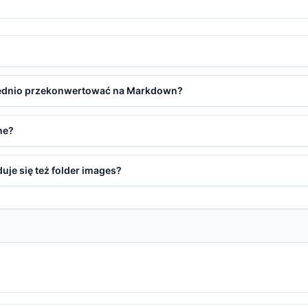
ednio przekonwertować na Markdown?
ne?
je się też folder images?