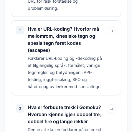
URL for rask forståelse og
problemløsning.
Hva er URL-koding? Hvorfor må
2
→
mellomrom, kinesiske tegn og
spesialtegn først kodes
(escapes)
Forklarer URL-koding og -dekoding på
et tilgjengelig språk: formålet, vanlige
tegnregler, og betydningen i API-
testing, loggfeilsøking, SEO og
håndtering av lenker med spesialtegn.
Hva er forbudte trekk i Gomoku?
3
→
Hvordan kjenne igjen dobbel tre,
dobbel fire og lange rekker
Denne artikkelen forklarer på en enkel