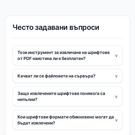
Често задавани въпроси
Този инструмент за извличане на шрифтове
v
от PDF наистина ли е безплатен?
Качват ли се файловете на сървъра?
v
Защо извлечените шрифтове понякога са
v
непълни?
Кои шрифтови формати обикновено могат да
v
бъдат извлечени?