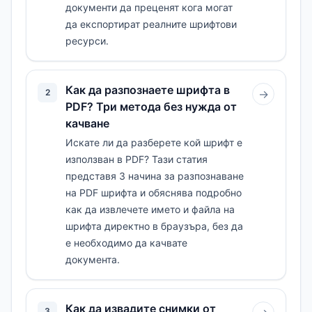
документи да преценят кога могат
да експортират реалните шрифтови
ресурси.
Как да разпознаете шрифта в
2
→
PDF? Три метода без нужда от
качване
Искате ли да разберете кой шрифт е
използван в PDF? Тази статия
представя 3 начина за разпознаване
на PDF шрифта и обяснява подробно
как да извлечете името и файла на
шрифта директно в браузъра, без да
е необходимо да качвате
документа.
Как да извадите снимки от
3